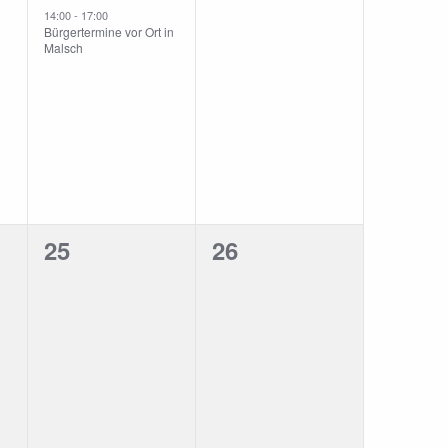
14:00
-
17:00
Bürgertermine vor Ort in
Malsch
0
0
25
26
ungen,
Veranstaltungen,
Veranstaltungen,