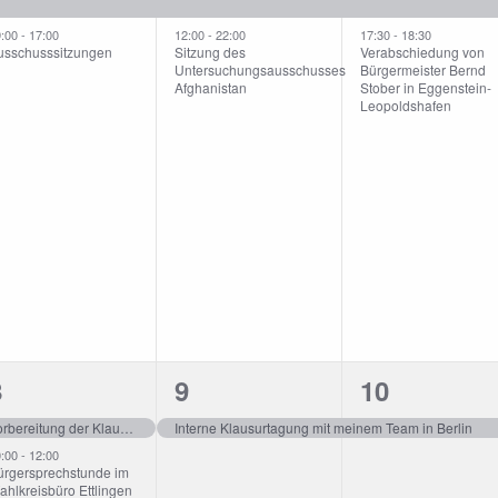
n,
eranstaltungen,
Veranstaltungen,
Veranstalt
9:00
-
17:00
12:00
-
22:00
17:30
-
18:30
usschusssitzungen
Sitzung des
Verabschiedung von
Untersuchungsausschusses
Bürgermeister Bernd
Afghanistan
Stober in Eggenstein-
Leopoldshafen
2
1
1
8
9
10
n,
eranstaltungen,
Veranstaltung,
Veranstalt
Vorbereitung der Klausurtagungen und Fahrt nach Berlin
Interne Klausurtagung mit meinem Team in Berlin
0:00
-
12:00
ürgersprechstunde im
hlkreisbüro Ettlingen