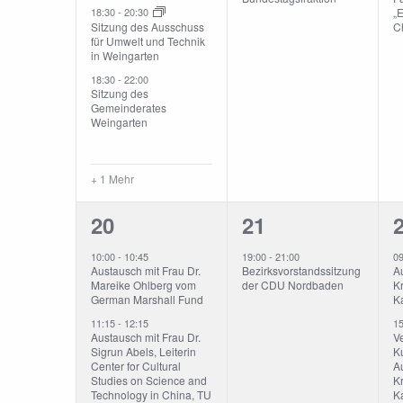
„E
18:30
-
20:30
Sitzung des Ausschuss
Ch
für Umwelt und Technik
in Weingarten
18:30
-
22:00
Sitzung des
Gemeinderates
Weingarten
+ 1 Mehr
4
1
20
21
Veranstaltungen,
Veranstaltung,
V
10:00
-
10:45
19:00
-
21:00
0
Austausch mit Frau Dr.
Bezirksvorstandssitzung
A
Mareike Ohlberg vom
der CDU Nordbaden
K
German Marshall Fund
Ka
11:15
-
12:15
1
Austausch mit Frau Dr.
V
Sigrun Abels, Leiterin
Ku
Center for Cultural
A
Studies on Science and
K
Technology in China, TU
K