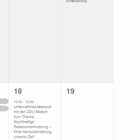
Entwicklung
2
0
18
19
ungen,
Veranstaltungen,
Veranstaltungen,
10:00
-
13:00
Unternehmensbesuch
mit der CDU Malsch
zum Thema:
Nachhaltige
Ressourcennutzung –
Eine Herausforderung
unserer Zeit