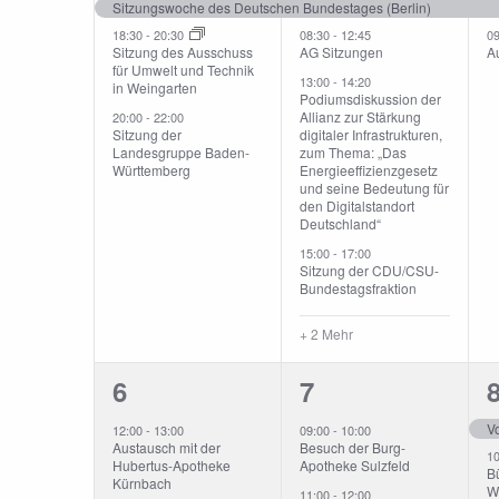
Veranstaltungen,
Veranstaltunge
V
Sitzungswoche des Deutschen Bundestages (Berlin)
Veranstaltungen
18:30
-
20:30
08:30
-
12:45
0
Sitzung des Ausschuss
AG Sitzungen
A
für Umwelt und Technik
13:00
-
14:20
in Weingarten
Podiumsdiskussion der
Allianz zur Stärkung
20:00
-
22:00
Sitzung der
digitaler Infrastrukturen,
Landesgruppe Baden-
zum Thema: „Das
Württemberg
Energieeffizienzgesetz
und seine Bedeutung für
den Digitalstandort
Deutschland“
15:00
-
17:00
Sitzung der CDU/CSU-
Bundestagsfraktion
+ 2 Mehr
3
4
6
7
Veranstaltungen,
Veranstaltunge
V
12:00
-
13:00
09:00
-
10:00
Austausch mit der
Besuch der Burg-
1
Hubertus-Apotheke
Apotheke Sulzfeld
B
Kürnbach
Wa
11:00
-
12:00