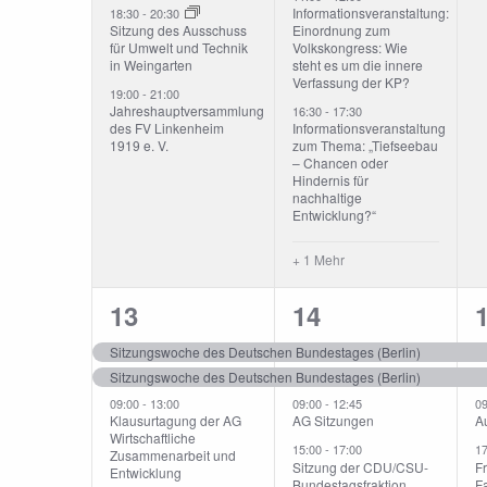
Informationsveranstaltung:
18:30
-
20:30
Sitzung des Ausschuss
Einordnung zum
für Umwelt und Technik
Volkskongress: Wie
in Weingarten
steht es um die innere
Verfassung der KP?
19:00
-
21:00
Jahreshauptversammlung
16:30
-
17:30
des FV Linkenheim
Informationsveranstaltung
1919 e. V.
zum Thema: „Tiefseebau
– Chancen oder
Hindernis für
nachhaltige
Entwicklung?“
+ 1 Mehr
6
4
13
14
Veranstaltungen,
Veranstaltunge
V
Sitzungswoche des Deutschen Bundestages (Berlin)
Sitzungswoche des Deutschen Bundestages (Berlin)
09:00
-
13:00
09:00
-
12:45
0
Klausurtagung der AG
AG Sitzungen
A
Wirtschaftliche
15:00
-
17:00
1
Zusammenarbeit und
Sitzung der CDU/CSU-
Fr
Entwicklung
Bundestagsfraktion
F