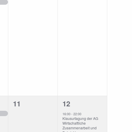
ungen,
Veranstaltungen,
Veranstaltungen,
0
1
11
12
ung,
Veranstaltungen,
Veranstaltung,
16:00
-
22:00
Klausurtagung der AG
Wirtschaftliche
Zusammenarbeit und