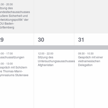
8:30
-
20:30
itzung des
andesfachausschusses
Äußere Sicherheit und
twicklungspolitik“ der
DU Baden-
ürttemberg
3
2
2
29
30
31
n,
eranstaltungen,
Veranstaltungen,
Veranstalt
9:00
-
17:00
12:00
-
22:00
09:30
-
10:30
usschusssitzungen
Sitzung des
Gespräch mit einer
Untersuchungsausschusses
vietnamesischen
2:00
-
13:00
Afghanistan
Delegation
espräch mit Schülern
es Thomas-Mann-
ymnasiums Stutensee