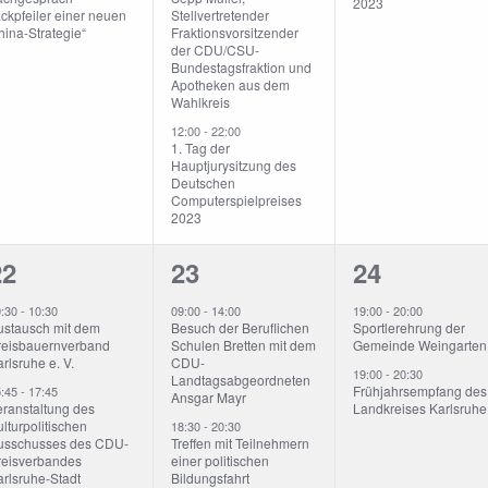
2023
ckpfeiler einer neuen
Stellvertretender
ina-Strategie“
Fraktionsvorsitzender
der CDU/CSU-
Bundestagsfraktion und
Apotheken aus dem
Wahlkreis
12:00
-
22:00
1. Tag der
Hauptjurysitzung des
Deutschen
Computerspielpreises
2023
3
2
2
22
23
24
eranstaltungen,
Veranstaltungen,
Veranstalt
9:30
-
10:30
09:00
-
14:00
19:00
-
20:00
ustausch mit dem
Besuch der Beruflichen
Sportlerehrung der
reisbauernverband
Schulen Bretten mit dem
Gemeinde Weingarten
rlsruhe e. V.
CDU-
19:00
-
20:30
Landtagsabgeordneten
Frühjahrsempfang des
5:45
-
17:45
Ansgar Mayr
eranstaltung des
Landkreises Karlsruhe
lturpolitischen
18:30
-
20:30
usschusses des CDU-
Treffen mit Teilnehmern
reisverbandes
einer politischen
arlsruhe-Stadt
Bildungsfahrt