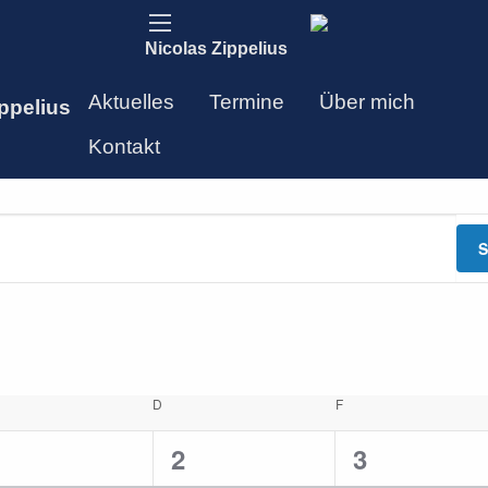
Nicolas Zippelius
Aktuelles
Termine
Über mich
ppelius
Kontakt
S
TTWOCH
D
DONNERSTAG
F
FREITAG
2
2
2
1
2
3