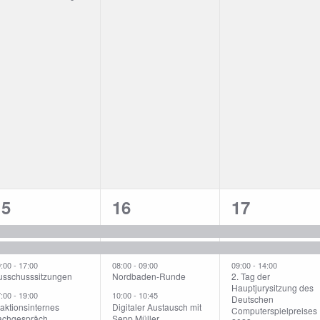
4
5
3
15
16
17
n,
eranstaltungen,
Veranstaltungen,
Veranstalt
9:00
-
17:00
08:00
-
09:00
09:00
-
14:00
usschusssitzungen
Nordbaden-Runde
2. Tag der
Hauptjurysitzung des
7:00
-
19:00
10:00
-
10:45
Deutschen
aktionsinternes
Digitaler Austausch mit
Computerspielpreises
achgespräch
Sepp Müller,