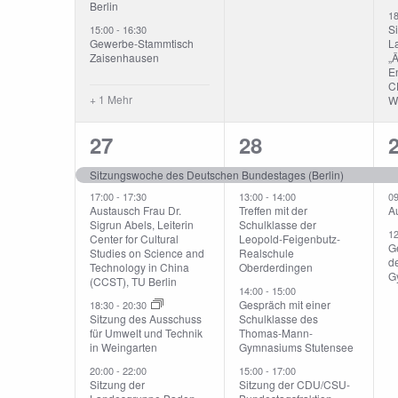
Berlin
1
S
15:00
-
16:30
Gewerbe-Stammtisch
L
Zaisenhausen
„
En
C
+ 1 Mehr
W
4
4
27
28
Veranstaltungen,
Veranstaltunge
V
Sitzungswoche des Deutschen Bundestages (Berlin)
17:00
-
17:30
13:00
-
14:00
0
Austausch Frau Dr.
Treffen mit der
A
Sigrun Abels, Leiterin
Schulklasse der
1
Center for Cultural
Leopold-Feigenbutz-
G
Studies on Science and
Realschule
d
Technology in China
Oberderdingen
G
(CCST), TU Berlin
14:00
-
15:00
Gespräch mit einer
18:30
-
20:30
Sitzung des Ausschuss
Schulklasse des
für Umwelt und Technik
Thomas-Mann-
in Weingarten
Gymnasiums Stutensee
20:00
-
22:00
15:00
-
17:00
Sitzung der
Sitzung der CDU/CSU-