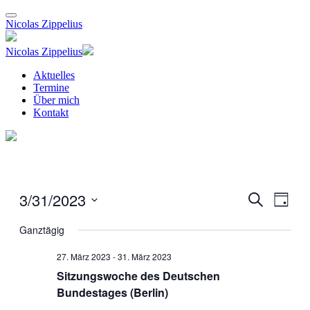
Nicolas Zippelius
Nicolas Zippelius
Aktuelles
Termine
Über mich
Kontakt
3/31/2023
Veranstal
Veran
Suche
Tag
Ansic
Suche
Datum
Navig
wählen.
Ganztägig
und
Ansichten
27. März 2023
-
31. März 2023
Navigati
Sitzungswoche des Deutschen
Bundestages (Berlin)