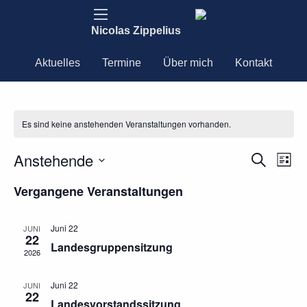
Nicolas Zippelius
Aktuelles
Termine
Über mich
Kontakt
Es sind keine anstehenden Veranstaltungen vorhanden.
Anstehende
Ver
Verans
Suche
Liste
Ans
Datum
Nav
Suche
Vergangene Veranstaltungen
wählen.
und
Juni 22
JUNI
22
Ansich
Landesgruppensitzung
2026
Naviga
Juni 22
JUNI
22
Landesvorstandssitzung