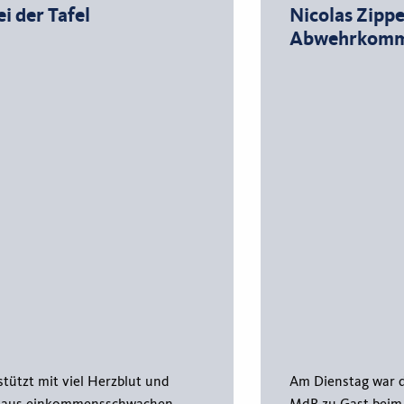
i der Tafel
Nicolas Zipp
Abwehrkomma
stützt mit viel Herzblut und
Am Dienstag war d
n aus einkommensschwachen
MdB zu Gast beim