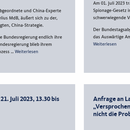
Am 01. Juli 2023 t
Spionage-Gesetz in
abgeordnete und China-Experte
schwerwiegende Ve
lius MdB, äußert sich zu der,
ten, China-Strategie.
Der Bundestagsabg
das Auswärtige Am
e Bundesregierung endlich ihre
Weiterlesen
undesregierung blieb ihrem
ozess …
Weiterlesen
. Juli 2023, 13.30 bis
Anfrage an L
„Versprochen
nicht die Pr