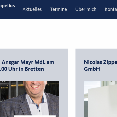
ppelius
Aktuelles
Termine
Über mich
Konta
t Ansgar Mayr MdL am
Nicolas Zippe
14.00 Uhr in Bretten
GmbH