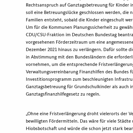
Rechtsanspruch auf Ganztagsbetreuung für Kinder i
soll eine Betreuungslücke geschlossen werden, die na
Familien entsteht, sobald die Kinder eingeschult we
Um für die Kommunen Planungssicherheit zu gewährl
CDU/CSU-Fraktion im Deutschen Bundestag beantra
vorgesehenen Förderzeitraum um eine angemessene 
Dezember 2021 hinaus zu verlängern. Dafür sollte d
in Abstimmung mit den Bundesländern die erforde
vornehmen, um die entsprechende Fristverlängerung
Verwaltungsvereinbarung Finanzhilfen des Bundes f
Investitionsprogramm zum beschleunigten Infrastr
Ganztagsbetreuung für Grundschulkinder als auch i
Ganztagsfinanzhilfegesetz zu regeln.
„Ohne eine Fristverlängerung droht vielerorts der Ve
bewilligten Fördermitteln. Das wäre für viele Städt
Hiobsbotschaft und würde die schon jetzt stark be