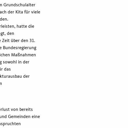
m Grundschulalter
ch der Kita für viele
rden.
eisten, hatte die
gt, den
Zeit über den 31.
ie Bundesregierung
rlichen Maßnahmen
 sowohl in der
ür das
ukturausbau der
m
rlust von bereits
e und Gemeinden eine
anspruchten