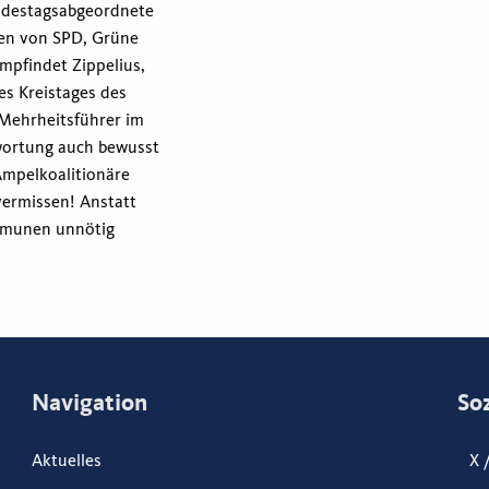
ndestagsabgeordnete
ten von SPD, Grüne
mpfindet Zippelius,
es Kreistages des
s Mehrheitsführer im
wortung auch bewusst
Ampelkoalitionäre
vermissen! Anstatt
ommunen unnötig
Navigation
So
Aktuelles
X 