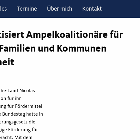
les
Termine
Über mich
Kontakt
tisiert Ampelkoalitionäre für
 Familien und Kommunen
eit
uhe-Land Nicolas
ion für ihr
ng für Fördermittel
 Bundestag hatte in
erungsgesetz die
ige Förderung für
bracht. Mit dem