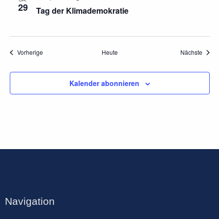
29
Tag der Klimademokratie
Veranstaltungen
Veran
Vorherige
Heute
Nächste
Kalender abonnieren
Navigation