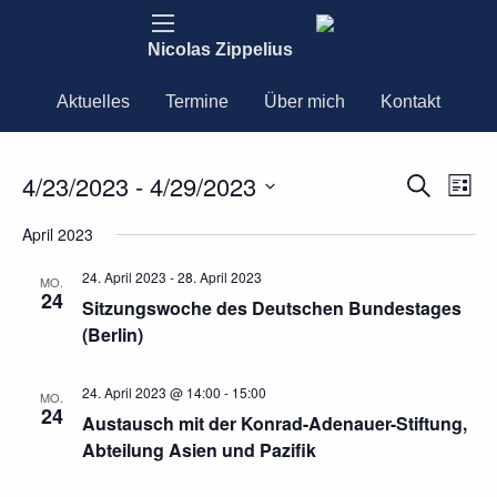
Nicolas Zippelius
Aktuelles
Termine
Über mich
Kontakt
4/23/2023
 - 
4/29/2023
Ver
Verans
Suche
Liste
Ans
Datum
Nav
Suche
April 2023
wählen.
und
24. April 2023
-
28. April 2023
MO.
24
Sitzungswoche des Deutschen Bundestages
Ansich
(Berlin)
Naviga
24. April 2023 @ 14:00
-
15:00
MO.
24
Austausch mit der Konrad-Adenauer-Stiftung,
Abteilung Asien und Pazifik