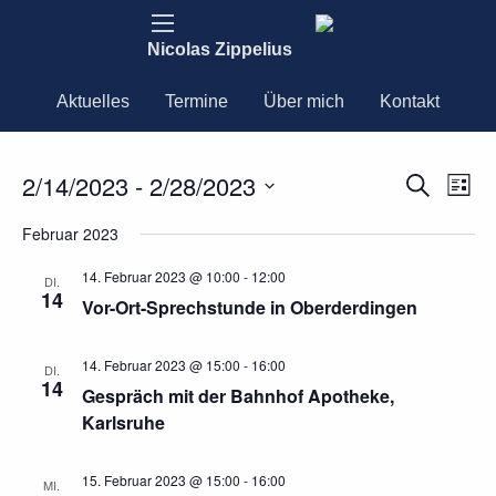
Nicolas Zippelius
Aktuelles
Termine
Über mich
Kontakt
2/14/2023
 - 
2/28/2023
Ver
Verans
Suche
Liste
Ans
Datum
Nav
Suche
Februar 2023
wählen.
und
14. Februar 2023 @ 10:00
-
12:00
DI.
14
Vor-Ort-Sprechstunde in Oberderdingen
Ansich
Naviga
14. Februar 2023 @ 15:00
-
16:00
DI.
14
Gespräch mit der Bahnhof Apotheke,
Karlsruhe
15. Februar 2023 @ 15:00
-
16:00
MI.