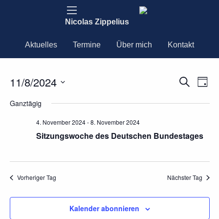
Nicolas Zippelius
Aktuelles
Termine
Über mich
Kontakt
11/8/2024
Ver
Verans
Suche
Tag
Ans
Datum
Nav
Suche
Ganztägig
wählen.
und
4. November 2024
-
8. November 2024
Sitzungswoche des Deutschen Bundestages
Ansich
Naviga
Vorheriger Tag
Nächster Tag
Kalender abonnieren