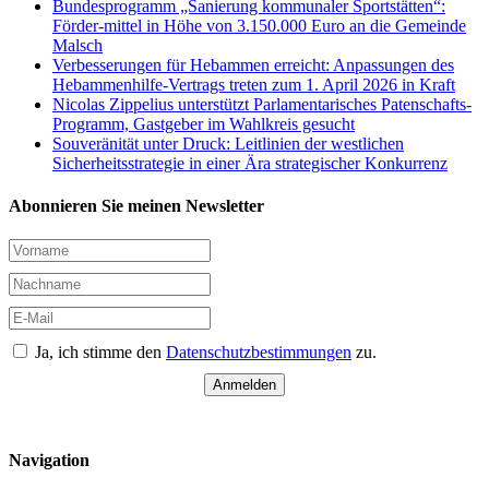
Bundesprogramm „Sanierung kommunaler Sportstätten“:
Förder-mittel in Höhe von 3.150.000 Euro an die Gemeinde
Malsch
Verbesserungen für Hebammen erreicht: Anpassungen des
Hebammenhilfe-Vertrags treten zum 1. April 2026 in Kraft
Nicolas Zippelius unterstützt Parlamentarisches Patenschafts-
Programm, Gastgeber im Wahlkreis gesucht
Souveränität unter Druck: Leitlinien der westlichen
Sicherheitsstrategie in einer Ära strategischer Konkurrenz
Abonnieren Sie meinen Newsletter
Ja, ich stimme den
Datenschutzbestimmungen
zu.
Anmelden
Navigation