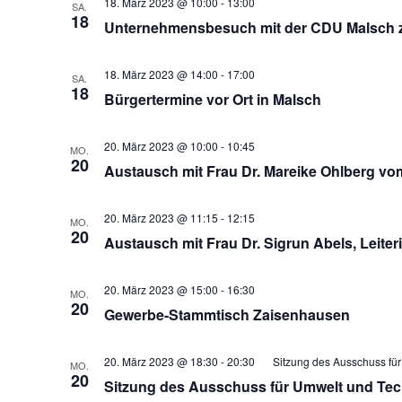
18. März 2023 @ 10:00
-
13:00
SA.
18
Unternehmensbesuch mit der CDU Malsch z
18. März 2023 @ 14:00
-
17:00
SA.
18
Bürgertermine vor Ort in Malsch
20. März 2023 @ 10:00
-
10:45
MO.
20
Austausch mit Frau Dr. Mareike Ohlberg v
20. März 2023 @ 11:15
-
12:15
MO.
20
Austausch mit Frau Dr. Sigrun Abels, Leiter
20. März 2023 @ 15:00
-
16:30
MO.
20
Gewerbe-Stammtisch Zaisenhausen
20. März 2023 @ 18:30
-
20:30
Sitzung des Ausschuss für
MO.
20
Sitzung des Ausschuss für Umwelt und Tec