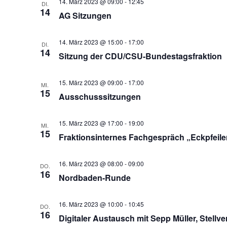
14. März 2023 @ 09:00
-
12:45
DI.
14
AG Sitzungen
14. März 2023 @ 15:00
-
17:00
DI.
14
Sitzung der CDU/CSU-Bundestagsfraktion
15. März 2023 @ 09:00
-
17:00
MI.
15
Ausschusssitzungen
15. März 2023 @ 17:00
-
19:00
MI.
15
Fraktionsinternes Fachgespräch „Eckpfeiler
16. März 2023 @ 08:00
-
09:00
DO.
16
Nordbaden-Runde
16. März 2023 @ 10:00
-
10:45
DO.
16
Digitaler Austausch mit Sepp Müller, Stel