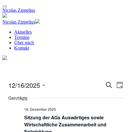
Nicolas Zippelius
Nicolas Zippelius
Aktuelles
Termine
Über mich
Kontakt
12/16/2025
Veranstal
Veran
Suche
Tag
Ansic
Suche
Datum
Navig
wählen.
Ganztägig
und
Ansichten
16. Dezember 2025
Navigati
Sitzung der AGs Auswärtiges sowie
Wirtschaftliche Zusammenarbeit und
Entwicklung