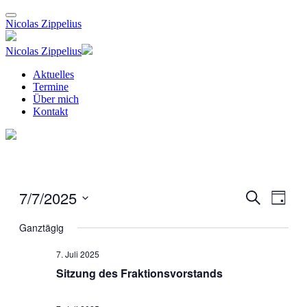
Nicolas Zippelius
Nicolas Zippelius
Aktuelles
Termine
Über mich
Kontakt
7/7/2025
Veranstal
Veran
Suche
Tag
Ansic
Suche
Datum
Navig
wählen.
Ganztägig
und
Ansichten
7. Juli 2025
Navigati
Sitzung des Fraktionsvorstands