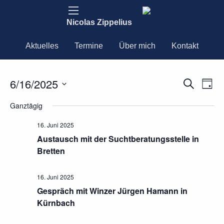
Nicolas Zippelius
Aktuelles
Termine
Über mich
Kontakt
6/16/2025
Ver
Verans
Suche
Tag
Ans
Datum
Nav
Suche
Ganztägig
wählen.
und
16. Juni 2025
Austausch mit der Suchtberatungsstelle in
Ansich
Bretten
Naviga
16. Juni 2025
Gespräch mit Winzer Jürgen Hamann in
Kürnbach