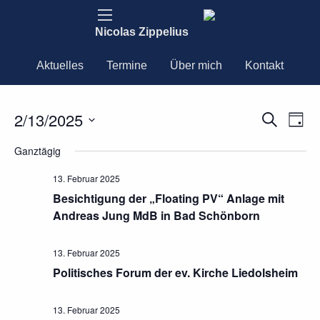
Nicolas Zippelius
Aktuelles
Termine
Über mich
Kontakt
2/13/2025
Ver
Verans
Suche
Tag
Ans
Datum
Nav
Suche
Ganztägig
wählen.
und
13. Februar 2025
Besichtigung der „Floating PV“ Anlage mit
Ansich
Andreas Jung MdB in Bad Schönborn
Naviga
13. Februar 2025
Politisches Forum der ev. Kirche Liedolsheim
13. Februar 2025