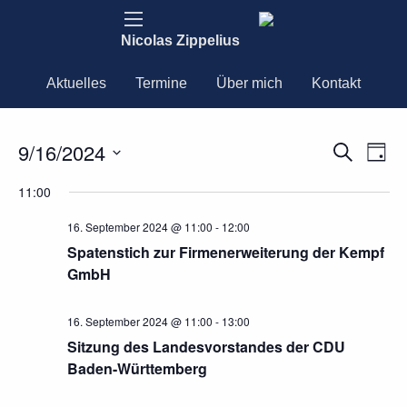
Nicolas Zippelius
Aktuelles
Termine
Über mich
Kontakt
9/16/2024
Ver
Verans
Suche
Tag
Ans
Datum
Nav
Suche
11:00
wählen.
und
16. September 2024 @ 11:00
-
12:00
Spatenstich zur Firmenerweiterung der Kempf
Ansich
GmbH
Naviga
16. September 2024 @ 11:00
-
13:00
Sitzung des Landesvorstandes der CDU
Baden-Württemberg