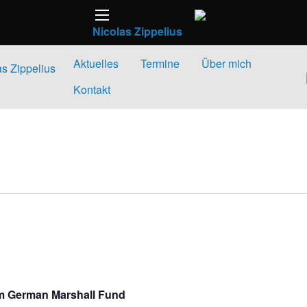
Nicolas Zippelius
Aktuelles
Termine
Über mich
as Zippelius
Kontakt
om German Marshall Fund